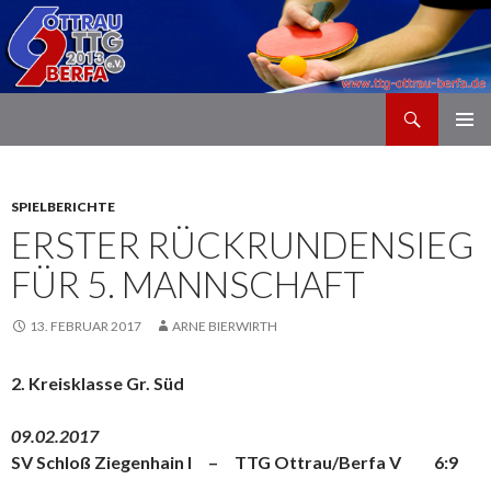
Suchen
TTG Ottrau/Berfa
ZUM INHALT SPRINGEN
SPIELBERICHTE
ERSTER RÜCKRUNDENSIEG
FÜR 5. MANNSCHAFT
13. FEBRUAR 2017
ARNE BIERWIRTH
2. Kreisklasse Gr. Süd
09.02.2017
SV Schloß Ziegenhain I – TTG Ottrau/Berfa V 6:9